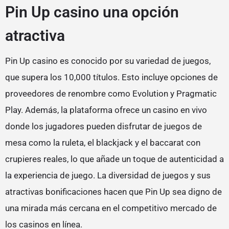
Pin Up casino una opción
atractiva
Pin Up casino es conocido por su variedad de juegos,
que supera los 10,000 títulos. Esto incluye opciones de
proveedores de renombre como Evolution y Pragmatic
Play. Además, la plataforma ofrece un casino en vivo
donde los jugadores pueden disfrutar de juegos de
mesa como la ruleta, el blackjack y el baccarat con
crupieres reales, lo que añade un toque de autenticidad a
la experiencia de juego. La diversidad de juegos y sus
atractivas bonificaciones hacen que Pin Up sea digno de
una mirada más cercana en el competitivo mercado de
los casinos en línea.