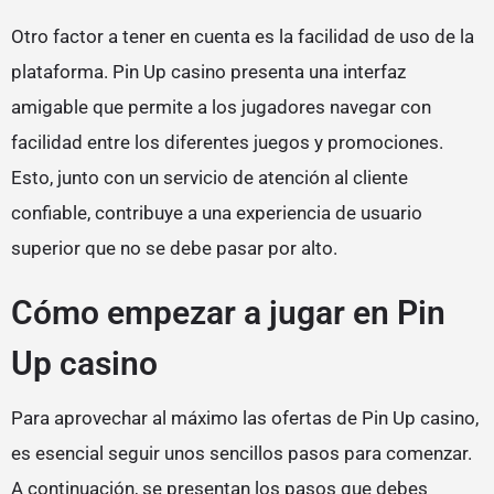
Otro factor a tener en cuenta es la facilidad de uso de la
plataforma. Pin Up casino presenta una interfaz
amigable que permite a los jugadores navegar con
facilidad entre los diferentes juegos y promociones.
Esto, junto con un servicio de atención al cliente
confiable, contribuye a una experiencia de usuario
superior que no se debe pasar por alto.
Cómo empezar a jugar en Pin
Up casino
Para aprovechar al máximo las ofertas de Pin Up casino,
es esencial seguir unos sencillos pasos para comenzar.
A continuación, se presentan los pasos que debes