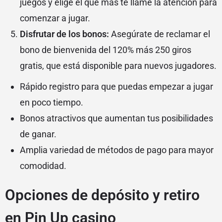
juegos y elige el que más te llame la atención para
comenzar a jugar.
Disfrutar de los bonos:
Asegúrate de reclamar el
bono de bienvenida del 120% más 250 giros
gratis, que está disponible para nuevos jugadores.
Rápido registro para que puedas empezar a jugar
en poco tiempo.
Bonos atractivos que aumentan tus posibilidades
de ganar.
Amplia variedad de métodos de pago para mayor
comodidad.
Opciones de depósito y retiro
en Pin Up casino