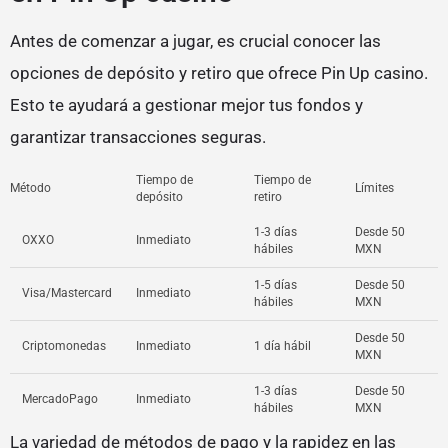
Antes de comenzar a jugar, es crucial conocer las
opciones de depósito y retiro que ofrece Pin Up casino.
Esto te ayudará a gestionar mejor tus fondos y
garantizar transacciones seguras.
Tiempo de
Tiempo de
Método
Límites
depósito
retiro
1-3 días
Desde 50
OXXO
Inmediato
hábiles
MXN
1-5 días
Desde 50
Visa/Mastercard
Inmediato
hábiles
MXN
Desde 50
Criptomonedas
Inmediato
1 día hábil
MXN
1-3 días
Desde 50
MercadoPago
Inmediato
hábiles
MXN
La variedad de métodos de pago y la rapidez en las