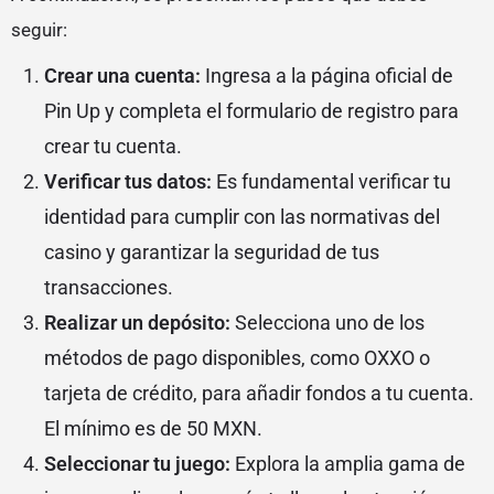
seguir:
Crear una cuenta:
Ingresa a la página oficial de
Pin Up y completa el formulario de registro para
crear tu cuenta.
Verificar tus datos:
Es fundamental verificar tu
identidad para cumplir con las normativas del
casino y garantizar la seguridad de tus
transacciones.
Realizar un depósito:
Selecciona uno de los
métodos de pago disponibles, como OXXO o
tarjeta de crédito, para añadir fondos a tu cuenta.
El mínimo es de 50 MXN.
Seleccionar tu juego:
Explora la amplia gama de