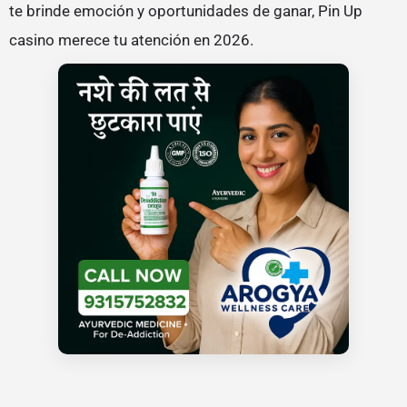
te brinde emoción y oportunidades de ganar, Pin Up
casino merece tu atención en 2026.