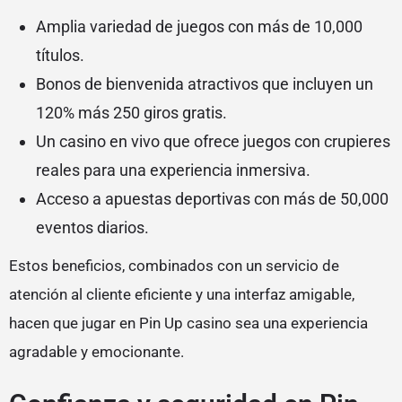
Amplia variedad de juegos con más de 10,000
títulos.
Bonos de bienvenida atractivos que incluyen un
120% más 250 giros gratis.
Un casino en vivo que ofrece juegos con crupieres
reales para una experiencia inmersiva.
Acceso a apuestas deportivas con más de 50,000
eventos diarios.
Estos beneficios, combinados con un servicio de
atención al cliente eficiente y una interfaz amigable,
hacen que jugar en Pin Up casino sea una experiencia
agradable y emocionante.