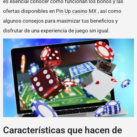
es esencial conocer cómo funcionan los bonos y las
ofertas disponibles en
Pin Up casino MX
, así como
algunos consejos para maximizar tus beneficios y
disfrutar de una experiencia de juego sin igual.
Características que hacen de