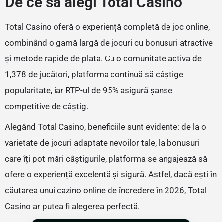
De ce să alegi Total Casino
Total Casino oferă o experiență completă de joc online,
combinând o gamă largă de jocuri cu bonusuri atractive
și metode rapide de plată. Cu o comunitate activă de
1,378 de jucători, platforma continuă să câștige
popularitate, iar RTP-ul de 95% asigură șanse
competitive de câștig.
Alegând Total Casino, beneficiile sunt evidente: de la o
varietate de jocuri adaptate nevoilor tale, la bonusuri
care îți pot mări câștigurile, platforma se angajează să
ofere o experiență excelentă și sigură. Astfel, dacă ești în
căutarea unui cazino online de încredere în 2026, Total
Casino ar putea fi alegerea perfectă.