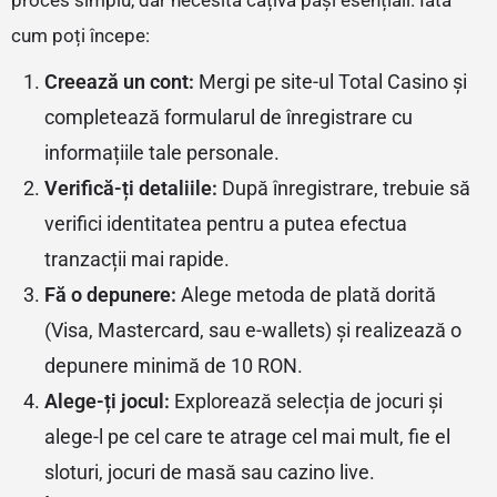
cum poți începe:
Creează un cont:
Mergi pe site-ul Total Casino și
completează formularul de înregistrare cu
informațiile tale personale.
Verifică-ți detaliile:
După înregistrare, trebuie să
verifici identitatea pentru a putea efectua
tranzacții mai rapide.
Fă o depunere:
Alege metoda de plată dorită
(Visa, Mastercard, sau e-wallets) și realizează o
depunere minimă de 10 RON.
Alege-ți jocul:
Explorează selecția de jocuri și
alege-l pe cel care te atrage cel mai mult, fie el
sloturi, jocuri de masă sau cazino live.