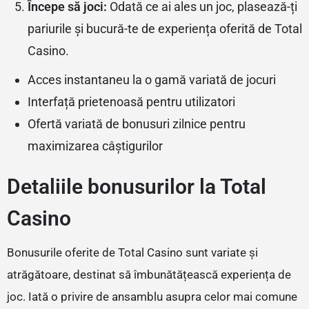
Începe să joci:
Odată ce ai ales un joc, plasează-ți
pariurile și bucură-te de experiența oferită de Total
Casino.
Acces instantaneu la o gamă variată de jocuri
Interfață prietenoasă pentru utilizatori
Ofertă variată de bonusuri zilnice pentru
maximizarea câștigurilor
Detaliile bonusurilor la Total
Casino
Bonusurile oferite de Total Casino sunt variate și
atrăgătoare, destinat să îmbunătățească experiența de
joc. Iată o privire de ansamblu asupra celor mai comune