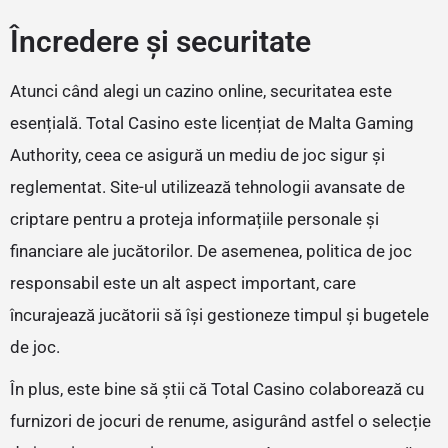
Încredere și securitate
Atunci când alegi un cazino online, securitatea este
esențială. Total Casino este licențiat de Malta Gaming
Authority, ceea ce asigură un mediu de joc sigur și
reglementat. Site-ul utilizează tehnologii avansate de
criptare pentru a proteja informațiile personale și
financiare ale jucătorilor. De asemenea, politica de joc
responsabil este un alt aspect important, care
încurajează jucătorii să își gestioneze timpul și bugetele
de joc.
În plus, este bine să știi că Total Casino colaborează cu
furnizori de jocuri de renume, asigurând astfel o selecție