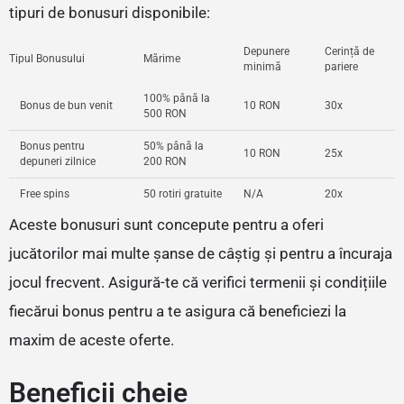
tipuri de bonusuri disponibile:
Depunere
Cerință de
Tipul Bonusului
Mărime
minimă
pariere
100% până la
Bonus de bun venit
10 RON
30x
500 RON
Bonus pentru
50% până la
10 RON
25x
depuneri zilnice
200 RON
Free spins
50 rotiri gratuite
N/A
20x
Aceste bonusuri sunt concepute pentru a oferi
jucătorilor mai multe șanse de câștig și pentru a încuraja
jocul frecvent. Asigură-te că verifici termenii și condițiile
fiecărui bonus pentru a te asigura că beneficiezi la
maxim de aceste oferte.
Beneficii cheie