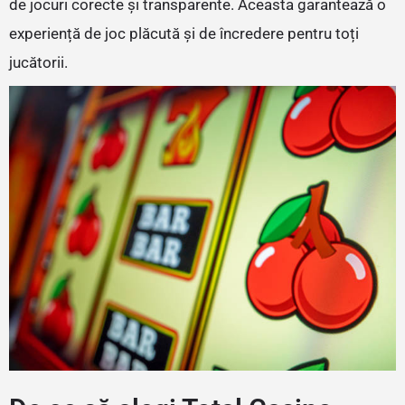
de jocuri corecte și transparente. Aceasta garantează o
experiență de joc plăcută și de încredere pentru toți
jucătorii.