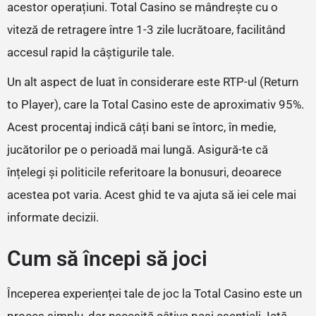
acestor operațiuni. Total Casino se mândrește cu o
viteză de retragere între 1-3 zile lucrătoare, facilitând
accesul rapid la câștigurile tale.
Un alt aspect de luat în considerare este RTP-ul (Return
to Player), care la Total Casino este de aproximativ 95%.
Acest procentaj indică câți bani se întorc, în medie,
jucătorilor pe o perioadă mai lungă. Asigură-te că
înțelegi și politicile referitoare la bonusuri, deoarece
acestea pot varia. Acest ghid te va ajuta să iei cele mai
informate decizii.
Cum să începi să joci
Începerea experienței tale de joc la Total Casino este un
proces simplu, dar necesită câțiva pași esențiali. Iată