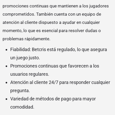
promociones continuas que mantienen a los jugadores
comprometidos. También cuenta con un equipo de
atención al cliente dispuesto a ayudar en cualquier
momento, lo que es esencial para resolver dudas o
problemas rápidamente.
Fiabilidad: Betcris está regulado, lo que asegura
un juego justo.
Promociones continuas que favorecen a los
usuarios regulares.
Atención al cliente 24/7 para responder cualquier
pregunta.
Variedad de métodos de pago para mayor
comodidad.