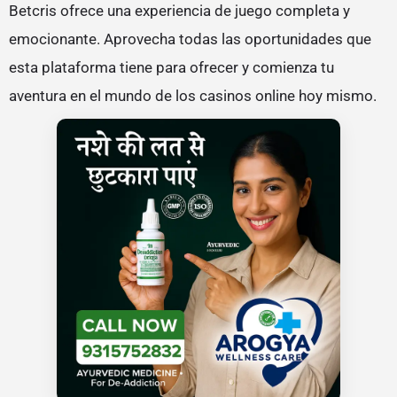
Betcris ofrece una experiencia de juego completa y
emocionante. Aprovecha todas las oportunidades que
esta plataforma tiene para ofrecer y comienza tu
aventura en el mundo de los casinos online hoy mismo.