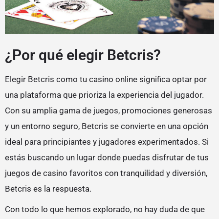
¿Por qué elegir Betcris?
Elegir Betcris como tu casino online significa optar por
una plataforma que prioriza la experiencia del jugador.
Con su amplia gama de juegos, promociones generosas
y un entorno seguro, Betcris se convierte en una opción
ideal para principiantes y jugadores experimentados. Si
estás buscando un lugar donde puedas disfrutar de tus
juegos de casino favoritos con tranquilidad y diversión,
Betcris es la respuesta.
Con todo lo que hemos explorado, no hay duda de que