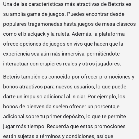
Una de las características más atractivas de Betcris es
su amplia gama de juegos. Puedes encontrar desde
populares tragamonedas hasta juegos de mesa clásicos
como el blackjack y la ruleta. Además, la plataforma
ofrece opciones de juegos en vivo que hacen que la
experiencia sea aún más inmersiva, permitiéndote
interactuar con crupieres reales y otros jugadores.
Betcris también es conocido por ofrecer promociones y
bonos atractivos para nuevos usuarios, lo que puede
darte un impulso adicional al iniciar. Por ejemplo, los
bonos de bienvenida suelen ofrecer un porcentaje
adicional sobre tu primer depósito, lo que te permite
jugar más tiempo. Recuerda que estas promociones
están sujetas a términos y condiciones, así que