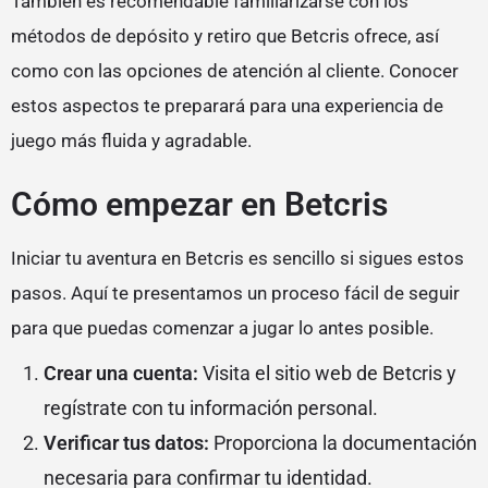
También es recomendable familiarizarse con los
métodos de depósito y retiro que Betcris ofrece, así
como con las opciones de atención al cliente. Conocer
estos aspectos te preparará para una experiencia de
juego más fluida y agradable.
Cómo empezar en Betcris
Iniciar tu aventura en Betcris es sencillo si sigues estos
pasos. Aquí te presentamos un proceso fácil de seguir
para que puedas comenzar a jugar lo antes posible.
Crear una cuenta:
Visita el sitio web de Betcris y
regístrate con tu información personal.
Verificar tus datos:
Proporciona la documentación
necesaria para confirmar tu identidad.