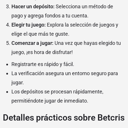
Hacer un depósito:
Selecciona un método de
pago y agrega fondos a tu cuenta.
Elegir tu juego:
Explora la selección de juegos y
elige el que más te guste.
Comenzar a jugar:
Una vez que hayas elegido tu
juego, ¡es hora de disfrutar!
Registrarte es rápido y fácil.
La verificación asegura un entorno seguro para
jugar.
Los depósitos se procesan rápidamente,
permitiéndote jugar de inmediato.
Detalles prácticos sobre Betcris