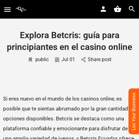
Explora Betcris: guía para
principiantes en el casino online
public
Jul 01
Share post
List Your Business
Si eres nuevo en el mundo de los casinos online, es
posible que te sientas abrumado por la gran cantidad de
opciones disponibles. Betcris se destaca como una
plataforma confiable y emocionante para disfrutar de
una amplia variedad de juegos, y
Betcris Ecuador
ofrece