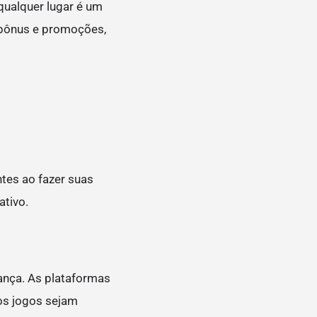
qualquer lugar é um
 bônus e promoções,
tes ao fazer suas
ativo.
ança. As plataformas
os jogos sejam