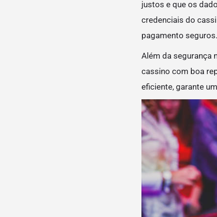
justos e que os dad
credenciais do cass
pagamento seguros
Além da segurança na
cassino com boa repu
eficiente, garante u