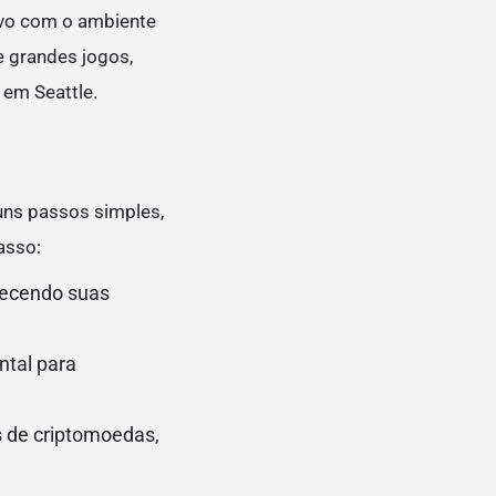
ivo com o ambiente
e grandes jogos,
 em Seattle.
uns passos simples,
asso:
necendo suas
ntal para
 de criptomoedas,