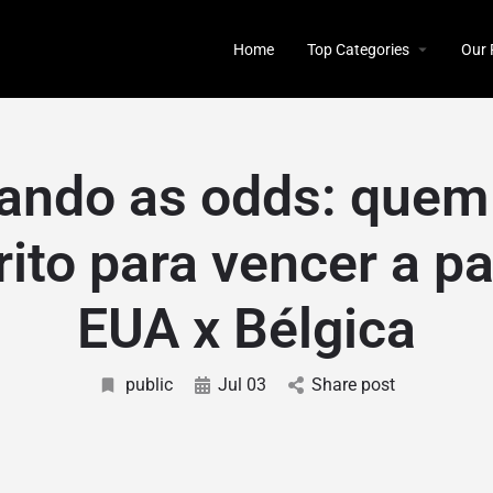
Home
Top Categories
Our 
ando as odds: quem
rito para vencer a pa
EUA x Bélgica
public
Jul 03
Share post