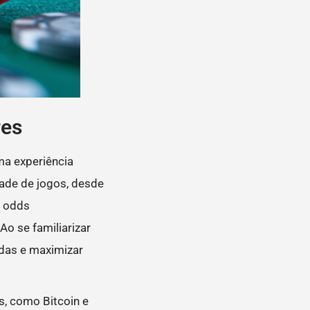
res
ma experiência
dade de jogos, desde
m odds
Ao se familiarizar
das e maximizar
, como Bitcoin e