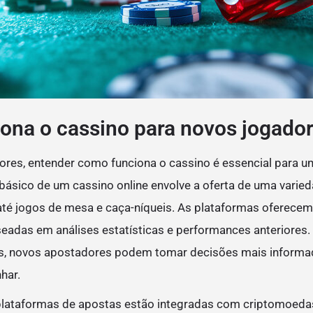
ona o cassino para novos jogado
ores, entender como funciona o cassino é essencial para u
 básico de um cassino online envolve a oferta de uma varie
até jogos de mesa e caça-níqueis. As plataformas oferece
eadas em análises estatísticas e performances anteriores. 
s, novos apostadores podem tomar decisões mais informa
har.
plataformas de apostas estão integradas com criptomoedas