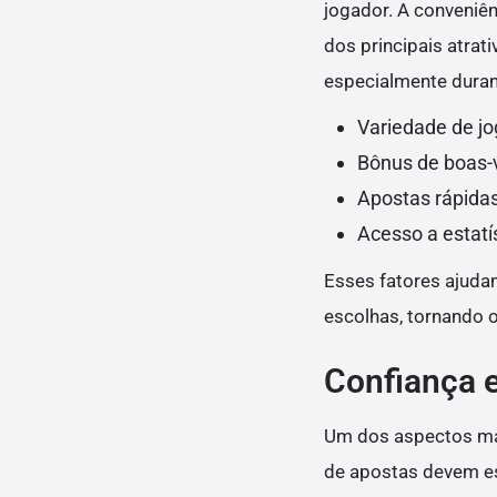
jogador. A conveniên
dos principais atra
especialmente dura
Variedade de jo
Bônus de boas-
Apostas rápida
Acesso a estatí
Esses fatores ajuda
escolhas, tornando o
Confiança 
Um dos aspectos mai
de apostas devem es