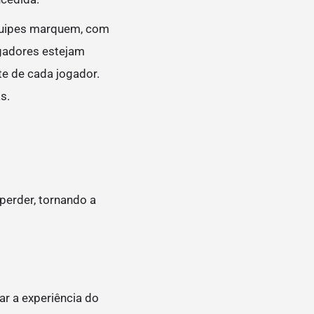
equipes marquem, com
ogadores estejam
e de cada jogador.
s.
perder, tornando a
r a experiência do