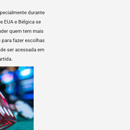
specialmente durante
e EUA e Bélgica se
ender quem tem mais
 para fazer escolhas
ode ser acessada em
rtida.