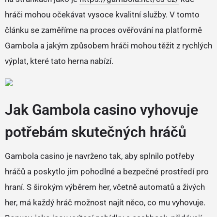
hráči mohou očekávat vysoce kvalitní služby. V tomto
článku se zaměříme na proces ověřování na platformě
Gambola a jakým způsobem hráči mohou těžit z rychlých
výplat, které tato herna nabízí.
Jak Gambola casino vyhovuje
potřebám skutečných hráčů
Gambola casino je navrženo tak, aby splnilo potřeby
hráčů a poskytlo jim pohodlné a bezpečné prostředí pro
hraní. S širokým výběrem her, včetně automatů a živých
her, má každý hráč možnost najít něco, co mu vyhovuje.