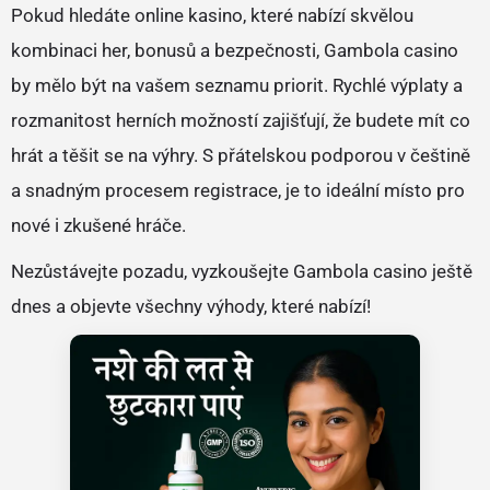
Pokud hledáte online kasino, které nabízí skvělou
kombinaci her, bonusů a bezpečnosti, Gambola casino
by mělo být na vašem seznamu priorit. Rychlé výplaty a
rozmanitost herních možností zajišťují, že budete mít co
hrát a těšit se na výhry. S přátelskou podporou v češtině
a snadným procesem registrace, je to ideální místo pro
nové i zkušené hráče.
Nezůstávejte pozadu, vyzkoušejte Gambola casino ještě
dnes a objevte všechny výhody, které nabízí!