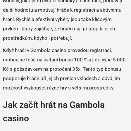
Bonusy, jako jsou uvítací nabídky a cashback, přidávají
další hodnotu a motivují hráče k registraci a aktivnímu
hraní. Rychlé a efektivní výběry jsou také klíčovým
prvkem, který zajišťuje, že hráči mají přístup k jejich
prostředkům, kdykoli potřebují.
Když hráči v Gambola casino provedou registraci,
mohou se těšit na uvítací bonus 100 % až do výše 5 000
Kč s požadavkem na protočení 35x. Tento typ bonusu
podporuje hráče při jejich prvních vkladech a dává jim
možnost vyzkoušet různé hry s většími prostředky.
Jak začít hrát na Gambola
casino