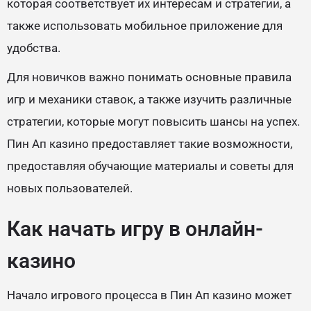
которая соответствует их интересам и стратегии, а
также использовать мобильное приложение для
удобства.
Для новичков важно понимать основные правила
игр и механики ставок, а также изучить различные
стратегии, которые могут повысить шансы на успех.
Пин Ап казино предоставляет такие возможности,
предоставляя обучающие материалы и советы для
новых пользователей.
Как начать игру в онлайн-
казино
Начало игрового процесса в Пин Ап казино может