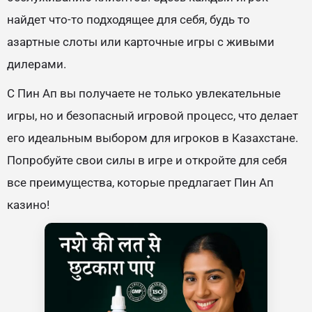
найдет что-то подходящее для себя, будь то
азартные слоты или карточные игры с живыми
дилерами.
С Пин Ап вы получаете не только увлекательные
игры, но и безопасный игровой процесс, что делает
его идеальным выбором для игроков в Казахстане.
Попробуйте свои силы в игре и откройте для себя
все преимущества, которые предлагает Пин Ап
казино!