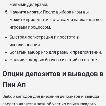
живыми дилерами.
Начните играть:
После выбора игры вы
можете приступать к ставкам и наслаждаться
игровым процессом.
Быстрая регистрация и простота в
использовании.
Богатый выбор игр для разных предпочтений.
Наличие щедрых бонусов и акций на старте.
Опции депозитов и выводов в
Пин Ап
Выбор методов для внесения депозитов и вывода
средств является важной частью опыта каждого