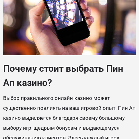
Почему стоит выбрать Пин
Ап казино?
Выбор правильного онлайн-казино может
существенно повлиять на ваш игровой опыт. Пин Ап
казино выделяется благодаря своему большому
выбору игр, щедрым бонусам и выдающемуся
обслуживанию клиентов. Здесь каждый игрок