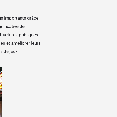
us importants grâce
nificative de
structures publiques
les et améliorer leurs
s de jeux