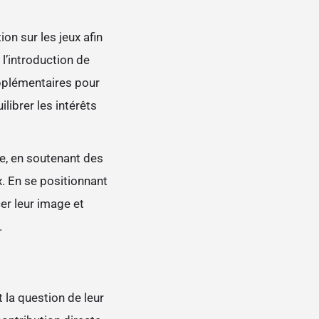
on sur les jeux afin
 l’introduction de
upplémentaires pour
librer les intérêts
le, en soutenant des
 En se positionnant
er leur image et
.
 la question de leur