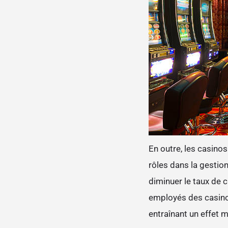
En outre, les casino
rôles dans la gestion
diminuer le taux de 
employés des casinos
entraînant un effet m