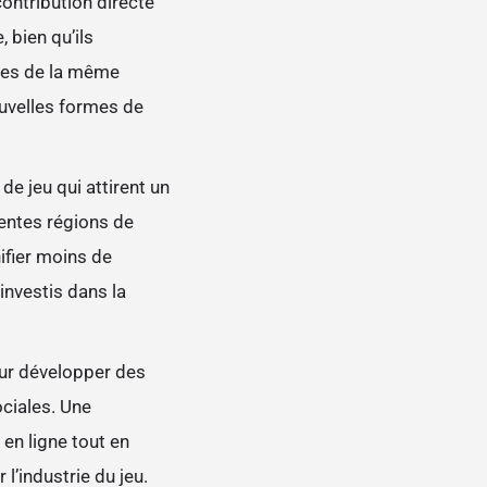
ontribution directe
, bien qu’ils
ales de la même
ouvelles formes de
e jeu qui attirent un
érentes régions de
ifier moins de
nvestis dans la
our développer des
ciales. Une
en ligne tout en
l’industrie du jeu.