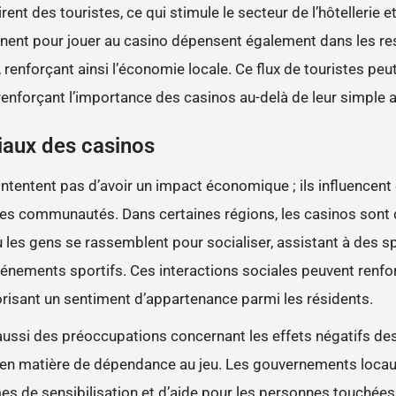
irent des touristes, ce qui stimule le secteur de l’hôtellerie e
ennent pour jouer au casino dépensent également dans les re
, renforçant ainsi l’économie locale. Ce flux de touristes pe
enforçant l’importance des casinos au-delà de leur simple ac
iaux des casinos
ntentent pas d’avoir un impact économique ; ils influencent
es communautés. Dans certaines régions, les casinos sont
 les gens se rassemblent pour socialiser, assistant à des s
énements sportifs. Ces interactions sociales peuvent renfor
risant un sentiment d’appartenance parmi les résidents.
 aussi des préoccupations concernant les effets négatifs des
en matière de dépendance au jeu. Les gouvernements locau
s de sensibilisation et d’aide pour les personnes touchées