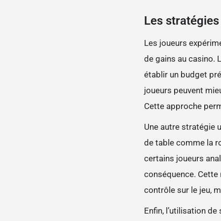
Les stratégies
Les joueurs expérim
de gains au casino. L
établir un budget pré
joueurs peuvent mieu
Cette approche perme
Une autre stratégie u
de table comme la ro
certains joueurs ana
conséquence. Cette m
contrôle sur le jeu, m
Enfin, l’utilisation 