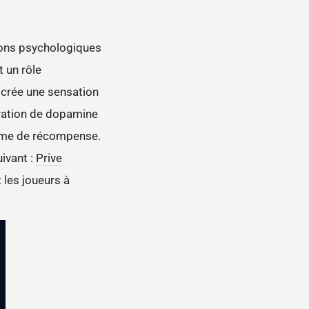
ions psychologiques
t un rôle
 crée une sensation
bération de dopamine
tème de récompense.
ivant :
Prive
 les joueurs à