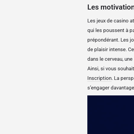
Les motivatio
Les jeux de casino a
qui les poussent à pa
prépondérant. Les jo
de plaisir intense. C
dans le cerveau, une
Ainsi, si vous souha
Inscription
. La persp
s’engager davantage 