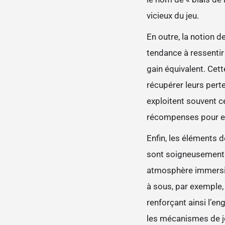
vicieux du jeu.
En outre, la notion d
tendance à ressentir 
gain équivalent. Cett
récupérer leurs pert
exploitent souvent 
récompenses pour enc
Enfin, les éléments 
sont soigneusement é
atmosphère immersive
à sous, par exemple, 
renforçant ainsi l’e
les mécanismes de j