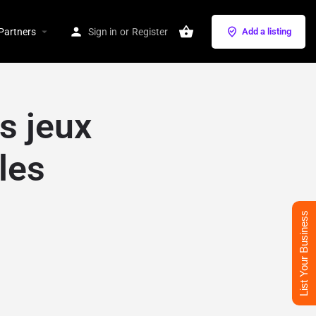
Partners
Sign in
or
Register
Add a listing
s jeux
les
i
List Your Business