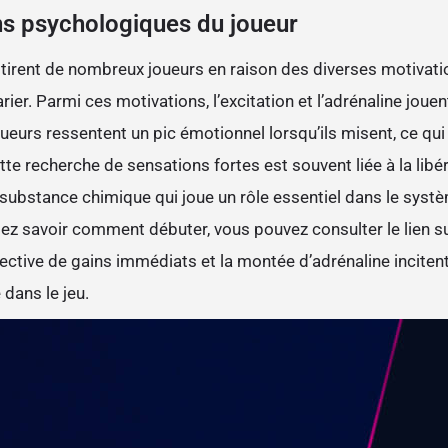
ns psychologiques du joueur
ttirent de nombreux joueurs en raison des diverses motivat
rier. Parmi ces motivations, l’excitation et l’adrénaline jouen
ueurs ressentent un pic émotionnel lorsqu’ils misent, ce qui
ette recherche de sensations fortes est souvent liée à la li
 substance chimique qui joue un rôle essentiel dans le sys
itez savoir comment débuter, vous pouvez consulter le lien su
ective de gains immédiats et la montée d’adrénaline incitent
dans le jeu.