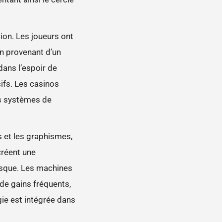
sion. Les joueurs ont
on provenant d’un
dans l’espoir de
ifs. Les casinos
es systèmes de
s et les graphismes,
créent une
isque. Les machines
 de gains fréquents,
gie est intégrée dans