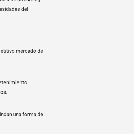
cesidades del
petitivo mercado de
etenimiento.
tos.
.
rindan una forma de