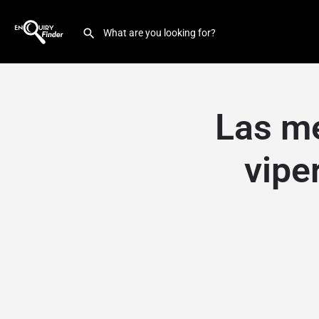
Las me
vipe