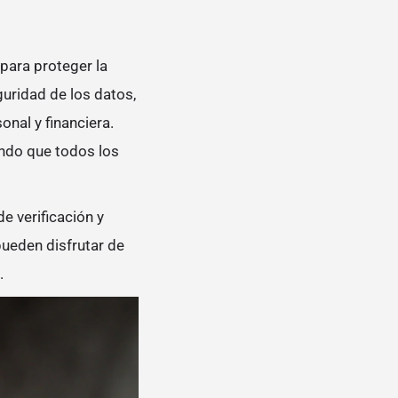
para proteger la
guridad de los datos,
onal y financiera.
ndo que todos los
e verificación y
pueden disfrutar de
.