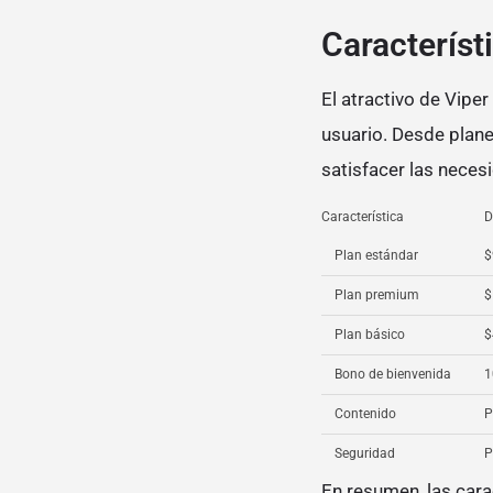
Característ
El atractivo de Viper
usuario. Desde plane
satisfacer las neces
Característica
D
Plan estándar
$
Plan premium
$
Plan básico
$
Bono de bienvenida
1
Contenido
P
Seguridad
P
En resumen, las cara