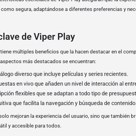
a como segura, adaptándose a diferentes preferencias y ne
clave de Viper Play
 tiene múltiples beneficios que la hacen destacar en el com
s aspectos más destacados se encuentran:
logo diverso que incluye películas y series recientes.
estas en vivo que añaden un nivel de interacción al entr
ipción flexibles que se adaptan a todo tipo de presupues
uitiva que facilita la navegación y búsqueda de contenido
solo mejoran la experiencia del usuario, sino que también b
átil y accesible para todos.