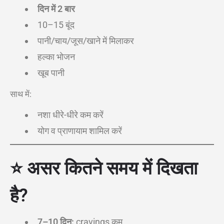
दिन में 2 बार
10–15 बूंद
पानी/चाय/जूस/खाने में मिलाकर
हल्का भोजन
खूब पानी
साथ में:
नशा धीरे-धीरे कम करें
योग व प्राणायाम शामिल करें
⭐ असर कितने समय में दिखता
है?
7–10 दिन:
cravings कम