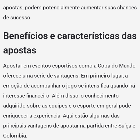
apostas, podem potencialmente aumentar suas chances
de sucesso.
Benefícios e características das
apostas
Apostar em eventos esportivos como a Copa do Mundo
oferece uma série de vantagens. Em primeiro lugar, a
emoção de acompanhar o jogo se intensifica quando há
interesse financeiro. Além disso, o conhecimento
adquirido sobre as equipes e o esporte em geral pode
enriquecer a experiência. Aqui estão algumas das
principais vantagens de apostar na partida entre Suíça e
Colômbia: