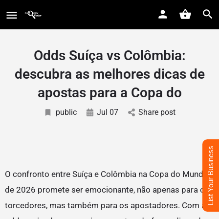
Odds Suíça vs Colômbia:
descubra as melhores dicas de
apostas para a Copa do
public
Jul 07
Share post
List Your Business
O confronto entre Suíça e Colômbia na Copa do Mundo
de 2026 promete ser emocionante, não apenas para os
torcedores, mas também para os apostadores. Com as