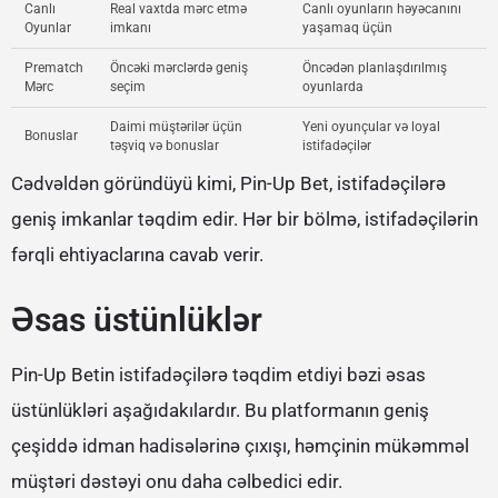
Canlı
Real vaxtda mərc etmə
Canlı oyunların həyəcanını
Oyunlar
imkanı
yaşamaq üçün
Prematch
Öncəki mərclərdə geniş
Öncədən planlaşdırılmış
Mərc
seçim
oyunlarda
Daimi müştərilər üçün
Yeni oyunçular və loyal
Bonuslar
təşviq və bonuslar
istifadəçilər
Cədvəldən göründüyü kimi, Pin-Up Bet, istifadəçilərə
geniş imkanlar təqdim edir. Hər bir bölmə, istifadəçilərin
fərqli ehtiyaclarına cavab verir.
Əsas üstünlüklər
Pin-Up Betin istifadəçilərə təqdim etdiyi bəzi əsas
üstünlükləri aşağıdakılardır. Bu platformanın geniş
çeşiddə idman hadisələrinə çıxışı, həmçinin mükəmməl
müştəri dəstəyi onu daha cəlbedici edir.