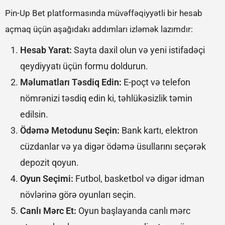
Pin-Up Bet platformasında müvəffəqiyyətli bir hesab
açmaq üçün aşağıdakı addımları izləmək lazımdır:
Hesab Yarat:
Sayta daxil olun və yeni istifadəçi
qeydiyyatı üçün formu doldurun.
Məlumatları Təsdiq Edin:
E-poçt və telefon
nömrənizi təsdiq edin ki, təhlükəsizlik təmin
edilsin.
Ödəmə Metodunu Seçin:
Bank kartı, elektron
cüzdanlar və ya digər ödəmə üsullarını seçərək
depozit qoyun.
Oyun Seçimi:
Futbol, basketbol və digər idman
növlərinə görə oyunları seçin.
Canlı Mərc Et:
Oyun başlayanda canlı mərc