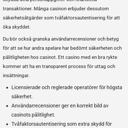
transaktioner. Många casinon erbjuder dessutom
säkerhetsåtgärder som tvåfaktorsautentisering för att
öka skyddet.
Du bör också granska användarrecensioner och betyg
för att se hur andra spelare har bedömt säkerheten och
pålitligheten hos casinot. Ett casino med en bra rykte
kommer att ha en transparent process för uttag och
insättningar.
Licensierade och reglerade operatörer för högsta
säkerhet.
Användarrecensioner ger en korrekt bild av
casinots pålitlighet.
Tvåfaktorsautentisering som extra skydd för