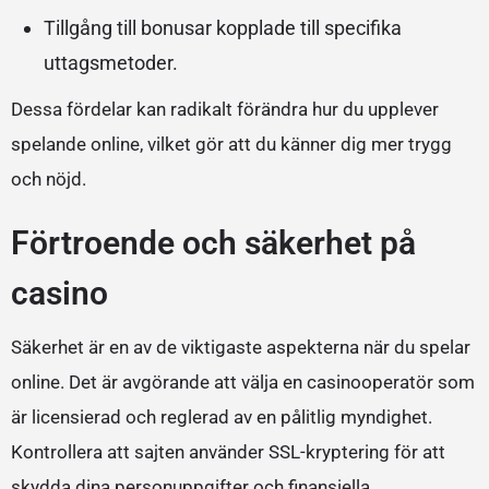
Tillgång till bonusar kopplade till specifika
uttagsmetoder.
Dessa fördelar kan radikalt förändra hur du upplever
spelande online, vilket gör att du känner dig mer trygg
och nöjd.
Förtroende och säkerhet på
casino
Säkerhet är en av de viktigaste aspekterna när du spelar
online. Det är avgörande att välja en casinooperatör som
är licensierad och reglerad av en pålitlig myndighet.
Kontrollera att sajten använder SSL-kryptering för att
skydda dina personuppgifter och finansiella