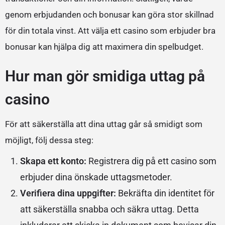
genom erbjudanden och bonusar kan göra stor skillnad
för din totala vinst. Att välja ett casino som erbjuder bra
bonusar kan hjälpa dig att maximera din spelbudget.
Hur man gör smidiga uttag på
casino
För att säkerställa att dina uttag går så smidigt som
möjligt, följ dessa steg:
Skapa ett konto:
Registrera dig på ett casino som
erbjuder dina önskade uttagsmetoder.
Verifiera dina uppgifter:
Bekräfta din identitet för
att säkerställa snabba och säkra uttag. Detta