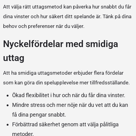
Att välja rätt uttagsmetod kan påverka hur snabbt du får
dina vinster och hur säkert ditt spelande är. Tänk på dina
behov och preferenser när du väljer.
Nyckelfördelar med smidiga
uttag
Att ha smidiga uttagsmetoder erbjuder flera fördelar
som kan göra din spelupplevelse mer tillfredsställande.
Ökad flexibilitet i hur och när du får dina vinster.
Mindre stress och mer nöje när du vet att du kan
få dina pengar snabbt.
Förbättrad säkerhet genom att välja pålitliga
metoder.