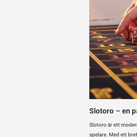
Slotoro – en på
Slotoro är ett moder
spelare. Med ett bret