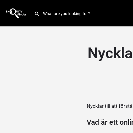
Nycklar
Nycklar till att förs
Vad är ett onl