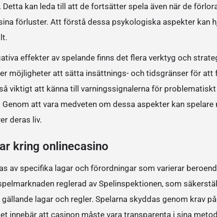
etta kan leda till att de fortsätter spela även när de förlor
sina förluster. Att förstå dessa psykologiska aspekter kan h
lt.
ativa effekter av spelande finns det flera verktyg och strat
r möjligheter att sätta insättnings- och tidsgränser för att 
så viktigt att känna till varningssignalerna för problematis
. Genom att vara medveten om dessa aspekter kan spelare n
er deras liv.
ar kring onlinecasino
as av specifika lagar och förordningar som varierar beroende
r spelmarknaden reglerad av Spelinspektionen, som säkerställ
r gällande lagar och regler. Spelarna skyddas genom krav på
lket innebär att casinon måste vara transparenta i sina metod