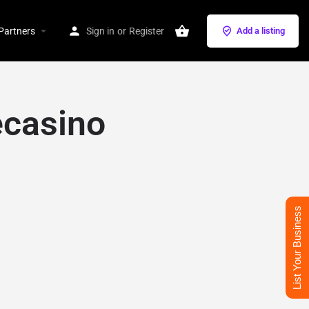
Partners
Sign in
or
Register
Add a listing
necasino
List Your Business