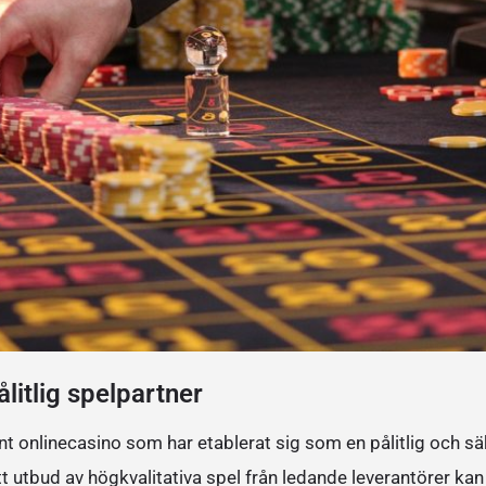
litlig spelpartner
nt onlinecasino som har etablerat sig som en pålitlig och sä
t utbud av högkvalitativa spel från ledande leverantörer kan s