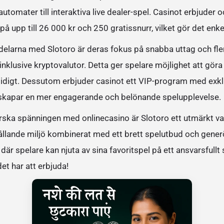
tomater till interaktiva live dealer-spel. Casinot erbjuder o
 upp till 26 000 kr och 250 gratissnurr, vilket gör det enk
delarna med Slotoro är deras fokus på snabba uttag och fle
 inklusive kryptovalutor. Detta ger spelare möjlighet att göra
idigt. Dessutom erbjuder casinot ett VIP-program med exkl
et skapar en mer engagerande och belönande spelupplevelse.
orska spänningen med onlinecasino är Slotoro ett utmärkt v
ållande miljö kombinerat med ett brett spelutbud och gener
där spelare kan njuta av sina favoritspel på ett ansvarsfullt
det har att erbjuda!