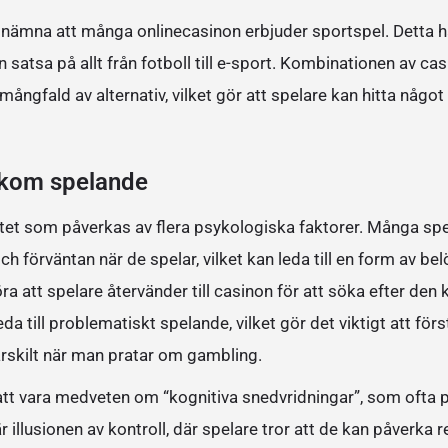
t nämna att många onlinecasinon erbjuder sportspel. Detta ha
n satsa på allt från fotboll till e-sport. Kombinationen av ca
ångfald av alternativ, vilket gör att spelare kan hitta någo
akom spelande
itet som påverkas av flera psykologiska faktorer. Många spe
h förväntan när de spelar, vilket kan leda till en form av be
ra att spelare återvänder till casinon för att söka efter den 
da till problematiskt spelande, vilket gör det viktigt att förs
ärskilt när man pratar om gambling.
 att vara medveten om “kognitiva snedvridningar”, som ofta 
r illusionen av kontroll, där spelare tror att de kan påverka r